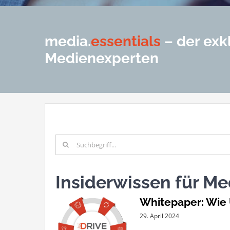
media.
essentials
– der exk
Medienexperten
Suche
nach:
Insiderwissen für M
Whitepaper: Wie
29. April 2024