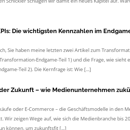
en Schickler schlagen wir damit ein neues Kapitel auf. Waru
PIs: Die wichtigsten Kennzahlen im Endgam
ach, Sie haben meine letzten zwei Artikel zum Transform
ransformation-Endgame-Teil 1) und die Frage, wie sieht ein
game-Teil 2). Die Kernfrage ist: Wie [...]
 der Zukunft – wie Medienunternehmen zukü
käufe oder E-Commerce – die Geschäftsmodelle in den Me
 Wir zeigen Wege auf, wie sich die Medienbranche bis 2
 können, um zukunftsfit [...]