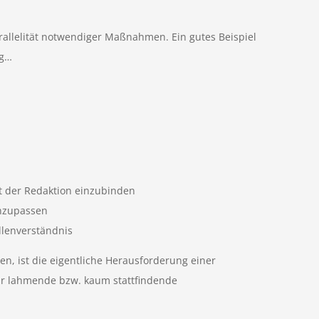
rallelität notwendiger Maßnahmen. Ein gutes Beispiel
ig…
ät der Redaktion einzubinden
anzupassen
llenverständnis
n, ist die eigentliche Herausforderung einer
 für lahmende bzw. kaum stattfindende