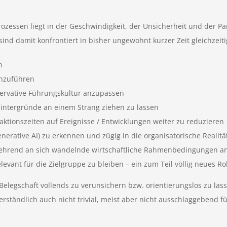
zessen liegt in der Geschwindigkeit, der Unsicherheit und der Pa
 sind damit konfrontiert in bisher ungewohnt kurzer Zeit gleichzeit
n
inzuführen
nservative Führungskultur anzupassen
intergründe an einem Strang ziehen zu lassen
ktionszeiten auf Ereignisse / Entwicklungen weiter zu reduzieren
nerative AI) zu erkennen und zügig in die organisatorische Realit
kehrend an sich wandelnde wirtschaftliche Rahmenbedingungen 
evant für die Zielgruppe zu bleiben – ein zum Teil völlig neues Ro
legschaft vollends zu verunsichern bzw. orientierungslos zu lasse
verständlich auch nicht trivial, meist aber nicht ausschlaggebend