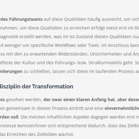
 des Führungsteams
auf diese Qualitäten häufig ausreicht, um s
ahmen, um diese Qualitäten zu erreichen erfolgt meist erst im R
agnostik erstellt werden, was im Ist-Zustand diesen Qualitäten zu
d weniger um spezifische Workflows oder Tools. Im Anschluss kann
ss mit den zu erwartenden Widerständen, Unsicherheiten und Äng
este der Kultur und des Führungs- bzw. Strukturmodells geht. Sc
orderungen
zu schließen, lassen sich diese im laufenden Prozess a
isziplin der Transformation
ess
gesehen werden,
der zwar einen klaren Anfang hat, aber dess
eam gemeinsam in diesen Prozess eintritt und eine
einvernehmlich
rden soll
. Die meisten inhaltlichen Aspekte dagegen werden erst i
nsprozesse kennzeichnen sich entsprechend dadurch, dass das Zie
as Erreichen des Zielbildes wächst.