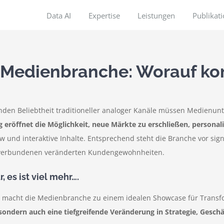
Data AI
Expertise
Leistungen
Publikat
r Medienbranche: Worauf ko
nden Beliebtheit traditioneller analoger Kanäle müssen Medienunt
ng eröffnet die Möglichkeit, neue Märkte zu erschließen, persona
ew und interaktive Inhalte. Entsprechend steht die Branche vor s
t verbundenen veränderten Kundengewohnheiten.
, es ist viel mehr….
en macht die Medienbranche zu einem idealen Showcase für Trans
, sondern auch eine tiefgreifende Veränderung in Strategie, Gesc