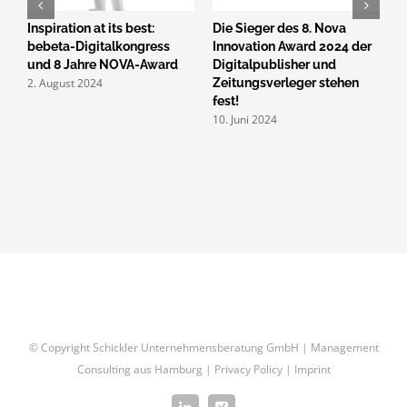
Inspiration at its best:
Die Sieger des 8. Nova
8
e-
bebeta-Digitalkongress
Innovation Award 2024 der
d
und 8 Jahre NOVA-Award
Digitalpublisher und
Z
2. August 2024
Zeitungsverleger stehen
n
2
fest!
10. Juni 2024
© Copyright Schickler Unternehmensberatung GmbH | Management
Consulting aus Hamburg |
Privacy Policy
|
Imprint