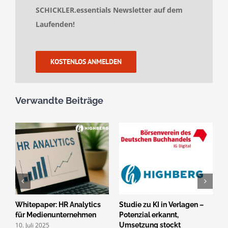
SCHICKLER.essentials Newsletter auf dem
Laufenden!
KOSTENLOS ANMELDEN
Verwandte Beiträge
Whitepaper: HR Analytics
Studie zu KI in Verlagen –
H
für Medienunternehmen
Potenzial erkannt,
2
10. Juli 2025
Umsetzung stockt
G