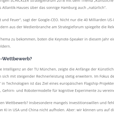
rigen SCHICKLER Strategieforum 2018 mit dem Thema „Künstliche I
es Atlantik-Hauses über das sonnige Hamburg auch „natürlich“.
tät und Feuer“, sagt der Google-CEO. Nicht nur die 40 Milliarden US-
dern aus der Medienbranche am Strategieforum spiegelte die Rele
s Thema zu bekommen, boten die Keynote-Speaker in diesem Jahr ei
ldern.
KI-Wettbewerb?
che Intelligenz an der TU München, zeigte die Anfänge der Künstlich
 sich mit steigender Rechnerleistung stetig erweitern. Im Fokus 
 in Technologien ist das Ziel eines europäischen Flagship-Projekt
, Gehirn- und Robotermodelle für kognitive Experimente zu verein
ten Wettbewerb? Insbesondere mangels Investitionswillen und f
KI in USA und China nicht aufholen. Aber: wir können uns auf di