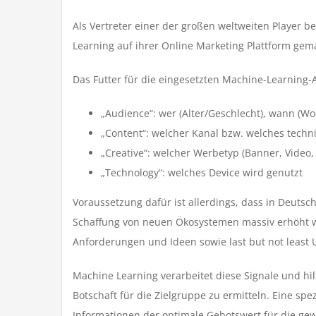
Als Vertreter einer der großen weltweiten Player b
Learning auf ihrer Online Marketing Plattform gem
Das Futter für die eingesetzten Machine-Learning-
„Audience“: wer (Alter/Geschlecht), wann (W
„Content“: welcher Kanal bzw. welches techn
„Creative“: welcher Werbetyp (Banner, Video,
„Technology“: welches Device wird genutzt
Voraussetzung dafür ist allerdings, dass in Deutsc
Schaffung von neuen Ökosystemen massiv erhöht wer
Anforderungen und Ideen sowie last but not leas
Machine Learning verarbeitet diese Signale und hil
Botschaft für die Zielgruppe zu ermitteln. Eine sp
Informationen der optimale Gebotswert für die gew