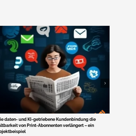
e daten- und KI-getriebene Kundenbindung die
Studie zu 
ltbarkeit von Print-Abonnenten verlängert – ein
stockt
16. April 20
ojektbeispiel