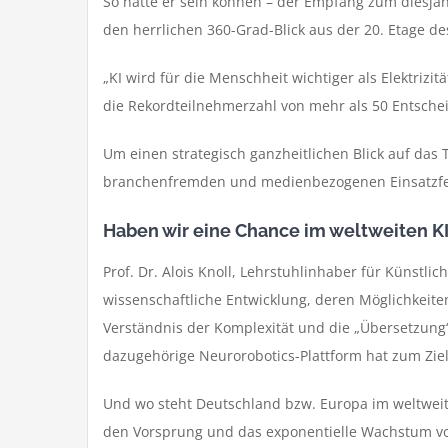
So hätte er sein können – der Empfang zum diesjäh
den herrlichen 360-Grad-Blick aus der 20. Etage d
„KI wird für die Menschheit wichtiger als Elektrizi
die Rekordteilnehmerzahl von mehr als 50 Entschei
Um einen strategisch ganzheitlichen Blick auf da
branchenfremden und medienbezogenen Einsatzfe
Haben wir eine Chance im weltweiten 
Prof. Dr. Alois Knoll, Lehrstuhlinhaber für Künstli
wissenschaftliche Entwicklung, deren Möglichkeiten
Verständnis der Komplexität und die „Übersetzung“
dazugehörige Neurorobotics-Plattform hat zum Ziel
Und wo steht Deutschland bzw. Europa im weltwei
den Vorsprung und das exponentielle Wachstum von 