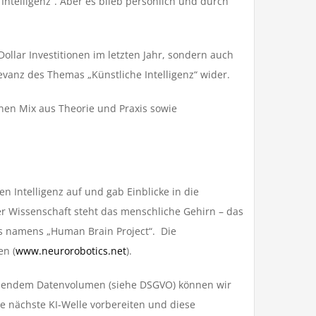
ntelligenz“. Aber es blieb persönlich und durch
Dollar Investitionen im letzten Jahr, sondern auch
vanz des Themas „Künstliche Intelligenz“ wider.
nen Mix aus Theorie und Praxis sowie
en Intelligenz auf und gab Einblicke in die
der Wissenschaft steht das menschliche Gehirn – das
es namens „Human Brain Project“. Die
en (
www.neurorobotics.net
).
ehlendem Datenvolumen (siehe DSGVO) können wir
e nächste KI-Welle vorbereiten und diese