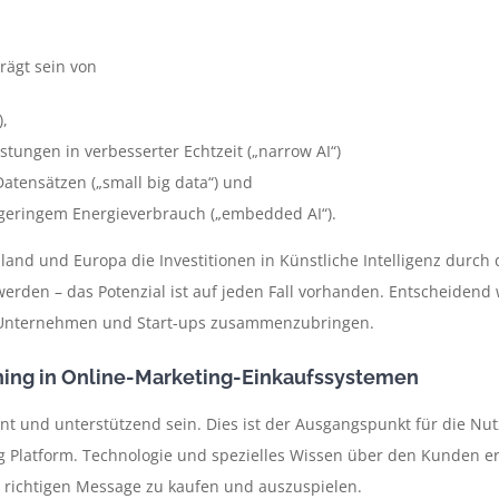
rägt sein von
),
stungen in verbesserter Echtzeit („narrow AI“)
atensätzen („small big data“) und
 geringem Energieverbrauch („embedded AI“).
hland und Europa die Investitionen in Künstliche Intelligenz durch
den – das Potenzial ist auf jeden Fall vorhanden. Entscheidend w
t Unternehmen und Start-ups zusammenzubringen.
ning in Online-Marketing-Einkaufssystemen
t und unterstützend sein. Dies ist der Ausgangspunkt für die Nu
ng Platform. Technologie und spezielles Wissen über den Kunden e
r richtigen Message zu kaufen und auszuspielen.