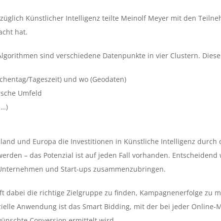
ezüglich Künstlicher Intelligenz teilte Meinolf Meyer mit den Tei
acht hat.
Algorithmen sind verschiedene Datenpunkte in vier Clustern. Diese
ochentag/Tageszeit) und wo (Geodaten)
ische Umfeld
 …)
hland und Europa die Investitionen in Künstliche Intelligenz durch
den – das Potenzial ist auf jeden Fall vorhanden. Entscheidend w
t Unternehmen und Start-ups zusammenzubringen.
ft dabei die richtige Zielgruppe zu finden, Kampagnenerfolge zu me
ezielle Anwendung ist das Smart Bidding, mit der bei jeder Online-
ünschte Conversion ermittelt wird.