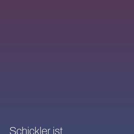
Schickler ist